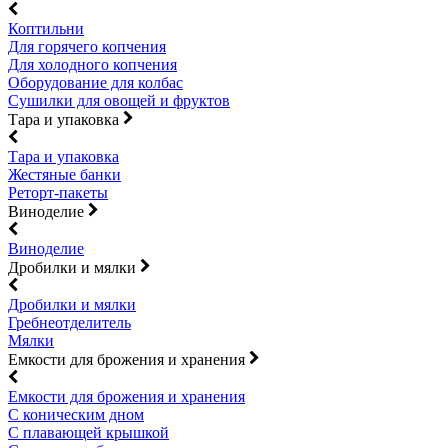
Коптильни
Для горячего копчения
Для холодного копчения
Оборудование для колбас
Сушилки для овощей и фруктов
Тара и упаковка
Тара и упаковка
Жестяные банки
Реторт-пакеты
Виноделие
Виноделие
Дробилки и мялки
Дробилки и мялки
Гребнеотделитель
Мялки
Емкости для брожения и хранения
Емкости для брожения и хранения
С коническим дном
С плавающей крышкой