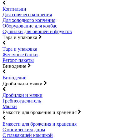
Коптильни
Для горячего копчения
Для холодного копчения
Оборудование для колбас
Сушилки для овощей и фруктов
Тара и упаковка
Тара и упаковка
Жестяные банки
Реторт-пакеты
Виноделие
Виноделие
Дробилки и мялки
Дробилки и мялки
Гребнеотделитель
Мялки
Емкости для брожения и хранения
Емкости для брожения и хранения
С коническим дном
С плавающей крышкой