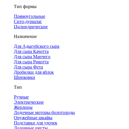
Тип формы
Прямоугольные
Сито-дуршлаг
Цилиндрические
Назначение
Для Адыгейского сыра
Для сыра Качотта
Для сыра Манчего
Для сыра Рикотта
Для сыра Фета
Дробилки для яблок
Шинковки
Тип
Ручные
Электрические
Жерлицы
Лодочные моторы-болотоходы
Оружейные шкафы
Подставки для удочек
Лодочные шесты