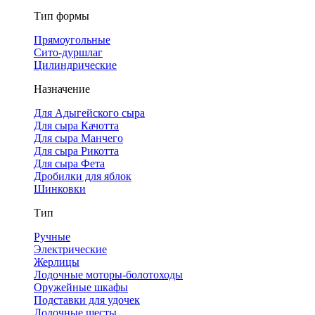
Тип формы
Прямоугольные
Сито-дуршлаг
Цилиндрические
Назначение
Для Адыгейского сыра
Для сыра Качотта
Для сыра Манчего
Для сыра Рикотта
Для сыра Фета
Дробилки для яблок
Шинковки
Тип
Ручные
Электрические
Жерлицы
Лодочные моторы-болотоходы
Оружейные шкафы
Подставки для удочек
Лодочные шесты