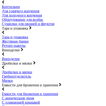
Коптильни
Для горячего копчения
Для холодного копчения
Оборудование для колбас
Сушилки для овощей и фруктов
Тара и упаковка
Тара и упаковка
Жестяные банки
Реторт-пакеты
Виноделие
Виноделие
Дробилки и мялки
Дробилки и мялки
Гребнеотделитель
Мялки
Емкости для брожения и хранения
Емкости для брожения и хранения
С коническим дном
С плавающей крышкой