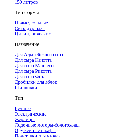
150 литров
Тип формы
Прямоугольные
Сито-дуршлаг
Цилиндрические
Назначение
Для Адыгейского сыра
Для сыра Качотта
Для сыра Манчего
Для сыра Рикотта
Для сыра Фета
Дробилки для яблок
Шинковки
Тип
Ручные
Электрические
Жерлицы
Лодочные моторы-болотоходы
Оружейные шкафы
Подставки для удочек