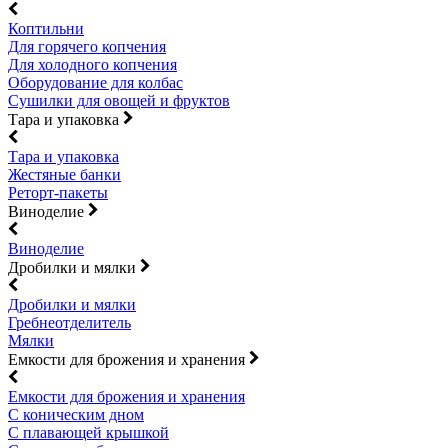
Коптильни
Для горячего копчения
Для холодного копчения
Оборудование для колбас
Сушилки для овощей и фруктов
Тара и упаковка
Тара и упаковка
Жестяные банки
Реторт-пакеты
Виноделие
Виноделие
Дробилки и мялки
Дробилки и мялки
Гребнеотделитель
Мялки
Емкости для брожения и хранения
Емкости для брожения и хранения
С коническим дном
С плавающей крышкой