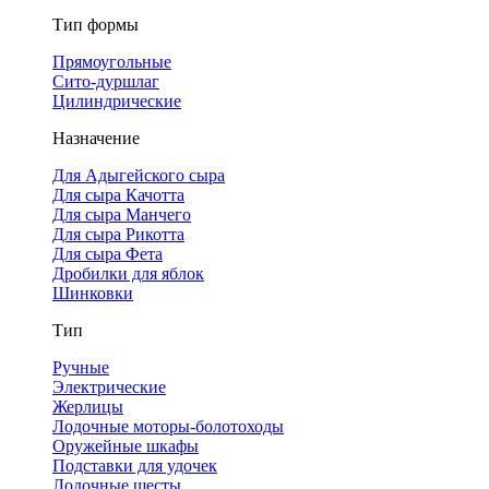
Тип формы
Прямоугольные
Сито-дуршлаг
Цилиндрические
Назначение
Для Адыгейского сыра
Для сыра Качотта
Для сыра Манчего
Для сыра Рикотта
Для сыра Фета
Дробилки для яблок
Шинковки
Тип
Ручные
Электрические
Жерлицы
Лодочные моторы-болотоходы
Оружейные шкафы
Подставки для удочек
Лодочные шесты