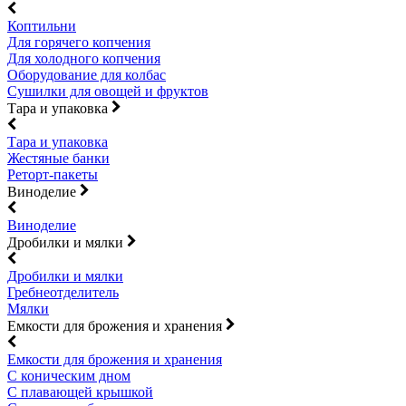
Коптильни
Для горячего копчения
Для холодного копчения
Оборудование для колбас
Сушилки для овощей и фруктов
Тара и упаковка
Тара и упаковка
Жестяные банки
Реторт-пакеты
Виноделие
Виноделие
Дробилки и мялки
Дробилки и мялки
Гребнеотделитель
Мялки
Емкости для брожения и хранения
Емкости для брожения и хранения
С коническим дном
С плавающей крышкой