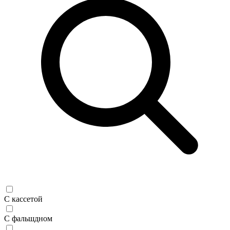
С кассетой
С фальшдном