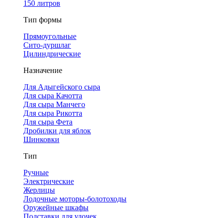
150 литров
Тип формы
Прямоугольные
Сито-дуршлаг
Цилиндрические
Назначение
Для Адыгейского сыра
Для сыра Качотта
Для сыра Манчего
Для сыра Рикотта
Для сыра Фета
Дробилки для яблок
Шинковки
Тип
Ручные
Электрические
Жерлицы
Лодочные моторы-болотоходы
Оружейные шкафы
Подставки для удочек