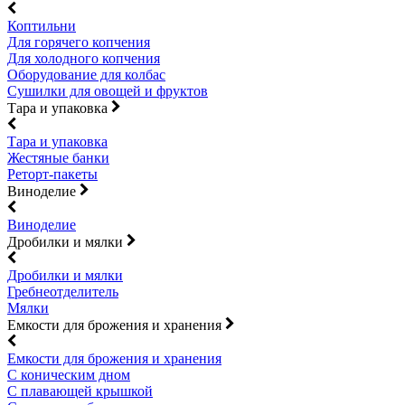
Коптильни
Для горячего копчения
Для холодного копчения
Оборудование для колбас
Сушилки для овощей и фруктов
Тара и упаковка
Тара и упаковка
Жестяные банки
Реторт-пакеты
Виноделие
Виноделие
Дробилки и мялки
Дробилки и мялки
Гребнеотделитель
Мялки
Емкости для брожения и хранения
Емкости для брожения и хранения
С коническим дном
С плавающей крышкой