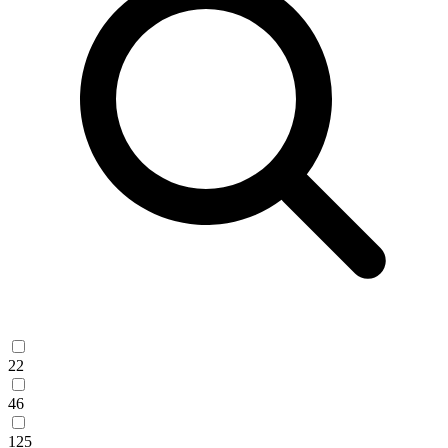
22
46
125