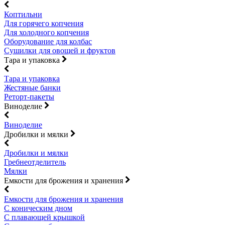
Коптильни
Для горячего копчения
Для холодного копчения
Оборудование для колбас
Сушилки для овощей и фруктов
Тара и упаковка
Тара и упаковка
Жестяные банки
Реторт-пакеты
Виноделие
Виноделие
Дробилки и мялки
Дробилки и мялки
Гребнеотделитель
Мялки
Емкости для брожения и хранения
Емкости для брожения и хранения
С коническим дном
С плавающей крышкой