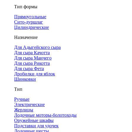
Тип формы
Прямоугольные
Сито-дуршлаг
Цилиндрические
Назначение
Для Адыгейского сыра
Для сыра Качотта
Для сыра Манчего
Для сыра Рикотта
Для сыра Фета
Дробилки для яблок
Шинковки
Тип
Ручные
Электрические
Жерлицы
Лодочные моторы-болотоходы
Оружейные шкафы
Подставки для удочек
Лодочные шесты