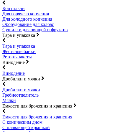
Коптильни
Для горячего копчения
Для холодного копчения
Оборудование для колбас
Сушилки для овощей и фруктов
Тара и упаковка
Тара и упаковка
Жестяные банки
Реторт-пакеты
Виноделие
Виноделие
Дробилки и мялки
Дробилки и мялки
Гребнеотделитель
Мялки
Емкости для брожения и хранения
Емкости для брожения и хранения
С коническим дном
С плавающей крышкой