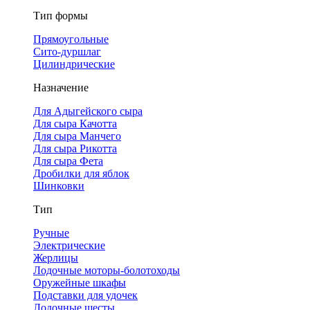
Тип формы
Прямоугольные
Сито-дуршлаг
Цилиндрические
Назначение
Для Адыгейского сыра
Для сыра Качотта
Для сыра Манчего
Для сыра Рикотта
Для сыра Фета
Дробилки для яблок
Шинковки
Тип
Ручные
Электрические
Жерлицы
Лодочные моторы-болотоходы
Оружейные шкафы
Подставки для удочек
Лодочные шесты