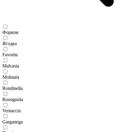
Форком
Ягодка
Favorita
Malvasia
Molinara
Rondinella
Rossignola
Vernaccia
Garganega