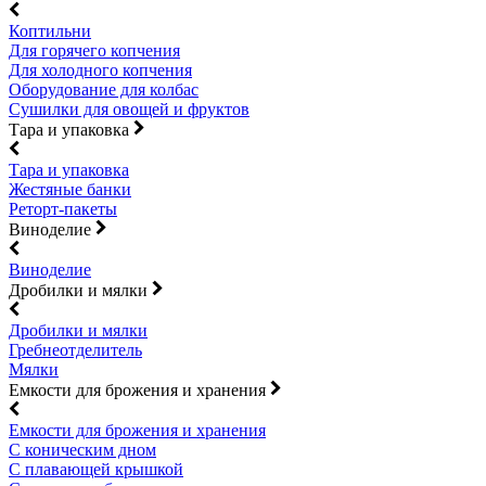
Коптильни
Для горячего копчения
Для холодного копчения
Оборудование для колбас
Сушилки для овощей и фруктов
Тара и упаковка
Тара и упаковка
Жестяные банки
Реторт-пакеты
Виноделие
Виноделие
Дробилки и мялки
Дробилки и мялки
Гребнеотделитель
Мялки
Емкости для брожения и хранения
Емкости для брожения и хранения
С коническим дном
С плавающей крышкой