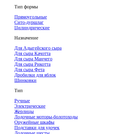
Тип формы
Прямоугольные
Сито-дуршлаг
Цилиндрические
Назначение
Для Адыгейского сыра
Для сыра Качотта
Для сыра Манчего
Для сыра Рикотта
Для сыра Фета
Дробилки для яблок
Шинковки
Тип
Ручные
Электрические
Жерлицы
Лодочные моторы-болотоходы
Оружейные шкафы
Подставки для удочек
Лодочные шесты