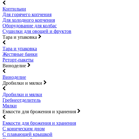
Коптильни
Для горячего копчения
Для холодного копчения
Оборудование для колбас
Сушилки для овощей и фруктов
Тара и упаковка
Тара и упаковка
Жестяные банки
Реторт-пакеты
Виноделие
Виноделие
Дробилки и мялки
Дробилки и мялки
Гребнеотделитель
Мялки
Емкости для брожения и хранения
Емкости для брожения и хранения
С коническим дном
С плавающей крышкой