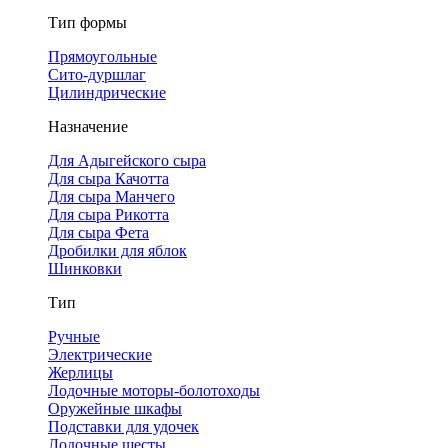
Тип формы
Прямоугольные
Сито-дуршлаг
Цилиндрические
Назначение
Для Адыгейского сыра
Для сыра Качотта
Для сыра Манчего
Для сыра Рикотта
Для сыра Фета
Дробилки для яблок
Шинковки
Тип
Ручные
Электрические
Жерлицы
Лодочные моторы-болотоходы
Оружейные шкафы
Подставки для удочек
Лодочные шесты