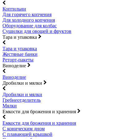
Коптильни
Для горячего копчения
Для холодного копчения
Оборудование для колбас
Сушилки для овощей и фруктов
Тара и упаковка
Тара и упаковка
Жестяные банки
Реторт-пакеты
Виноделие
Виноделие
Дробилки и мялки
Дробилки и мялки
Гребнеотделитель
Мялки
Емкости для брожения и хранения
Емкости для брожения и хранения
С коническим дном
С плавающей крышкой