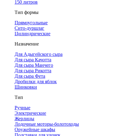
150 литров
Тип формы
Прямоугольные
Сито-дуршлаг
Цилиндрические
Назначение
Для Адыгейского сыра
Для сыра Качотта
Для сыра Манчего
Для сыра Рикотта
Для сыра Фета
Дробилки для яблок
Шинковки
Тип
Ручные
Электрические
Жерлицы
Лодочные моторы-болотоходы
Оружейные шкафы
Подставки для удочек