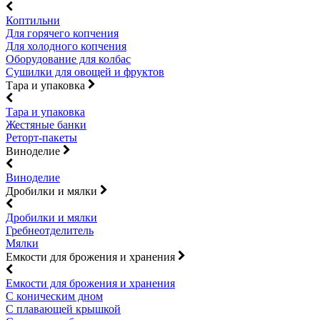
Коптильни
Для горячего копчения
Для холодного копчения
Оборудование для колбас
Сушилки для овощей и фруктов
Тара и упаковка
Тара и упаковка
Жестяные банки
Реторт-пакеты
Виноделие
Виноделие
Дробилки и мялки
Дробилки и мялки
Гребнеотделитель
Мялки
Емкости для брожения и хранения
Емкости для брожения и хранения
С коническим дном
С плавающей крышкой