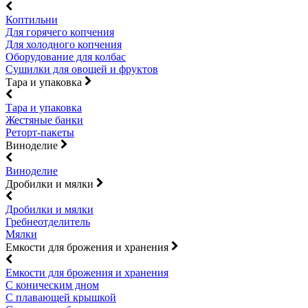
Коптильни
Для горячего копчения
Для холодного копчения
Оборудование для колбас
Сушилки для овощей и фруктов
Тара и упаковка
Тара и упаковка
Жестяные банки
Реторт-пакеты
Виноделие
Виноделие
Дробилки и мялки
Дробилки и мялки
Гребнеотделитель
Мялки
Емкости для брожения и хранения
Емкости для брожения и хранения
С коническим дном
С плавающей крышкой