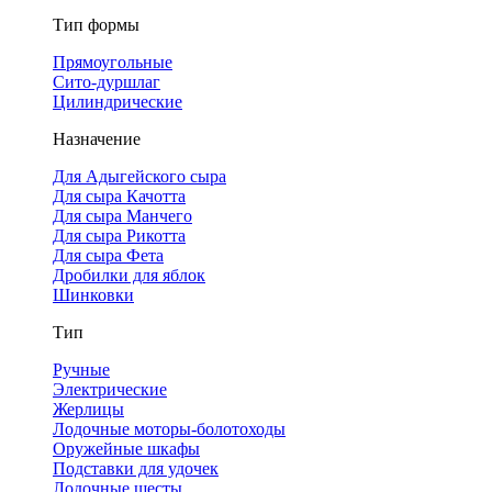
Тип формы
Прямоугольные
Сито-дуршлаг
Цилиндрические
Назначение
Для Адыгейского сыра
Для сыра Качотта
Для сыра Манчего
Для сыра Рикотта
Для сыра Фета
Дробилки для яблок
Шинковки
Тип
Ручные
Электрические
Жерлицы
Лодочные моторы-болотоходы
Оружейные шкафы
Подставки для удочек
Лодочные шесты