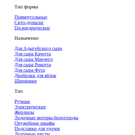
Тип формы
Прямоугольные
Сито-дуршлаг
Цилиндрические
Назначение
Для Адыгейского сыра
Для сыра Качотта
Для сыра Манчего
Для сыра Рикотта
Для сыра Фета
Дробилки для яблок
Шинковки
Тип
Ручные
Электрические
Жерлицы
Лодочные моторы-болотоходы
Оружейные шкафы
Подставки для удочек
Лодочные шесты