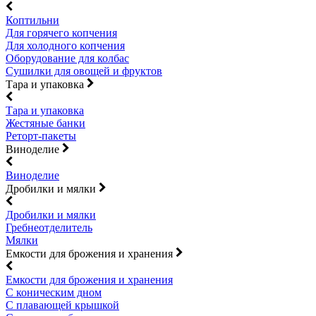
Коптильни
Для горячего копчения
Для холодного копчения
Оборудование для колбас
Сушилки для овощей и фруктов
Тара и упаковка
Тара и упаковка
Жестяные банки
Реторт-пакеты
Виноделие
Виноделие
Дробилки и мялки
Дробилки и мялки
Гребнеотделитель
Мялки
Емкости для брожения и хранения
Емкости для брожения и хранения
С коническим дном
С плавающей крышкой